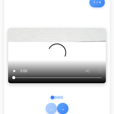
1
/
4
←
→