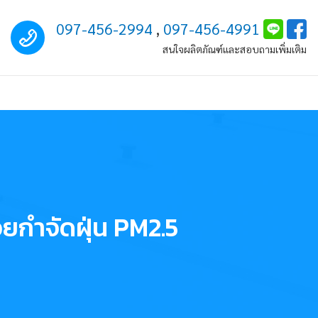
Call us
097-456-2994
,
097-456-4991
สนใจผลิตภัณฑ์และสอบถามเพิ่มเติม
วยกำจัดฝุ่น PM2.5