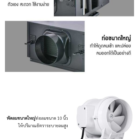
พัดลมขนาดใหญ่
ท่อลมขนาด 10 นิ้ว
ให้ปริมาณอัตราระบายลมสูง