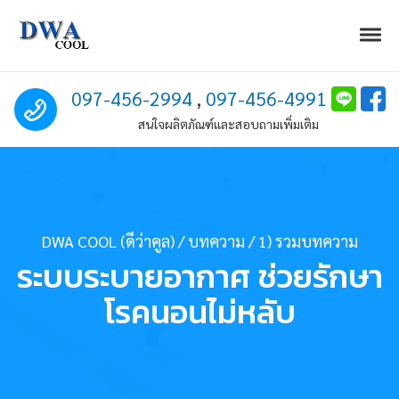
Skip to navigation
Skip to content
Togg
DWA COOL (ดีว่าคูล)
Excellent Air Solution
Call us
097-456-2994
,
097-456-4991
สนใจผลิตภัณฑ์และสอบถามเพิ่มเติม
DWA COOL (ดีว่าคูล)
/
บทความ
/
1) รวมบทความ
ระบบระบายอากาศ ช่วยรักษา
โรคนอนไม่หลับ