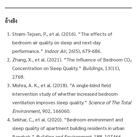
อ้างอิง
Strøm-Tejsen, P., et al. (2016). “The effects of
bedroom air quality on sleep and next-day
performance.”
Indoor Air
, 26(5), 679-686.
Zhang, X., et al. (2021). “The Influence of Bedroom CO₂
Concentration on Sleep Quality.”
Buildings
, 13(11),
2768.
Mishra, A. K., et al. (2018). “A single-blind field
intervention study of whether increased bedroom
ventilation improves sleep quality.”
Science of The Total
Environment
, 902, 166060.
Sekhar, C., et al. (2020). “Bedroom environment and
sleep quality of apartment building residents in urban
Bangkok.”
Building and Environment
, 188, 107466.